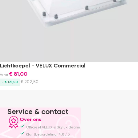
Lichtkoepel - VELUX Commercial
€
81,00
Vanaf
€
202,50
- € 121,50
Service & contact
Over ons
Officieel VELUX & Skylux dealer
Klantbeoordeling: 4.8 / 5