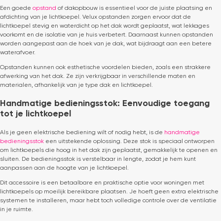
Een goede
opstand
of dakopbouw is essentieel voor de juiste plaatsing en
afdichting van je lichtkoepel. Velux opstanden zorgen ervoor dat de
lichtkoepel stevig en waterdicht op het dak wordt geplaatst, wat lekkages
voorkomt en de isolatie van je huis verbetert. Daarnaast kunnen opstanden
worden aangepast aan de hoek van je dak, wat bijdraagt aan een betere
waterafvoer.
Opstanden kunnen ook esthetische voordelen bieden, zoals een strakkere
afwerking van het dak. Ze zijn verkrijgbaar in verschillende maten en
materialen, afhankelijk van je type dak en lichtkoepel.
Handmatige bedieningsstok: Eenvoudige toegang
tot je lichtkoepel
Als je geen elektrische bediening wilt of nodig hebt, is de
handmatige
bedieningsstok
een uitstekende oplossing. Deze stok is speciaal ontworpen
om lichtkoepels die hoog in het dak zijn geplaatst, gemakkelijk te openen en
sluiten. De bedieningsstok is verstelbaar in lengte, zodat je hem kunt
aanpassen aan de hoogte van je lichtkoepel.
Dit accessoire is een betaalbare en praktische optie voor woningen met
lichtkoepels op moeilijk bereikbare plaatsen. Je hoeft geen extra elektrische
systemen te installeren, maar hebt toch volledige controle over de ventilatie
in je ruimte.