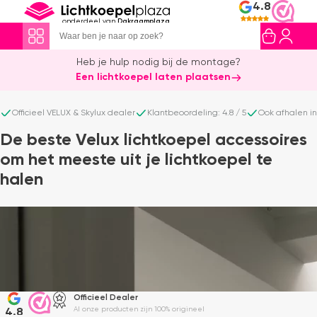
4.8
onderdeel van
Dakraamplaza
Heb je hulp nodig bij de montage?
Een lichtkoepel laten plaatsen
Officieel VELUX & Skylux dealer
Klantbeoordeling: 4.8 / 5
Ook afhalen i
De beste Velux lichtkoepel accessoires
om het meeste uit je lichtkoepel te
halen
Officieel Dealer
Al onze producten zijn 100% origineel
4.8