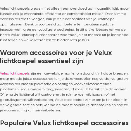
Velux lichtkoepels bieden niet alleen een overvloed aan natuurlijk licht, maar
kunnen ook je woonruimte efficiënter en comfortabeler maken. Door slimme
accessoires toe te voegen, kun je de functionaliteit van je lichtkoepel
optimaliseren. Denk bijvoorbeeld aan betere temperatuurregulatie,
insectenwering en eenvoudigere bediening. In dit artikel bespreken we de
beste Velux lichtkoepel accessoires waarmee je het meeste uit je lichtkoepel
kunt halen en welke voordelen ze bieden voor je huis.
Waarom accessoires voor je Velux
lichtkoepel essentieel zijn
Velux lichtkoepels
zijn een geweldige manier om daglicht in huis te brengen,
maar met de juiste accessoires kun je deze voordelen nog verder vergroten.
Accessoires bieden praktische oplossingen voor veelvoorkomende
problemen, zoals oververhitting, insecten, of moeilijk bereikbare dakramen.
Of je nu de lichtinval wilt controleren, je ruimte koel wilt houden of het
gebruiksgemak wilt verbeteren, Velux accessoires zijn er om je te helpen. In
de volgende secties bekijken we de meest populaire accessoires en hoe ze
je woonervaring kunnen verbeteren.
Populaire Velux lichtkoepel accessoires