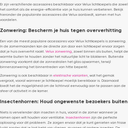
Er zijn verschillende accessoires beschikbaar voor Velux lichtkoepels die zowel
het comfort als de energie-efficiëntie van je huis kunnen verbeteren. Bekijk
hieronder de populairste accessoires die Velux aanbiedt, samen met hun
voordelen.
Zonwering: Bescherm je huis tegen oververhitting
Een van de meest populaire accessoires voor Velux lichtkoepels is zonwering.
In de zomermaanden kan de directe zon door een lichtkoepel ervoor zorgen
dat je huis oververhit raakt.
Velux zonwering
, zowel binnen als buiten, helpt de
warmte buiten te houden zonder het natuurlijke licht te blokkeren. Buitenste
zonwering voorkomt dat de zonnestralen het glas opwarmen, terwijl
binnenzonwering het binnentreden van hitte beperkt.
Zonwering is ook beschikbaar in
elektrische varianten
, wat het gemak
vergroot, vooral wanneer je lichtkoepel moeilijk bereikbaar is. Daarnaast
biedt het de mogelijkheid om de lichtinval eenvoudig aan te passen aan de
sfeer of activiteit in de kamer.
Insectenhorren: Houd ongewenste bezoekers buiten
Niets is vervelender dan insecten in huis, vooral in de zomer wanneer je
ramen open wilt houden voor ventilatie.
Insectenhorren
zijn de perfecte
oplossing voor dit probleem. Ze zorgen ervoor dat je kunt genieten van frisse
lucht zonder dat je last hebt van vliegen, muggen of andere insecten. De