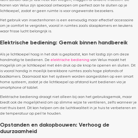
horren van Velux zijn speciaal ontworpen om perfect aan te sluiten op je
lichtkoepel, zodat er geen ruimte is voor ongewenste bezoekers.
Het gebruik van insectenhorren is een eenvoudig maar effectief accessoire
om je comfort te vergroten, vooral in ruimtes zoals slaapkamers en keukens
waar frisse lucht belangrijk is.
Elektrische bediening: Gemak binnen handbereik
Als je lichtkoepel hoog in het dak is geplaatst, kan het lastig zijn om deze
handmatig te bedienen. De
elektrische bediening
van Velux maakt het
mogelijk om je lichtkoepel met één druk op de knop te openen en sluiten. Dit
is vooral handig in moeilijk bereikbare ruimtes zoals hoge plafonds of
badkamers. Daarnaast kan het systeem worden aangesloten op een smart
home systeem, zodat je de lichtkoepel op afstand kunt bedienen via je
smartphone of tablet.
Elektrische bediening draagt niet alleen bij aan het gebruiksgemak, maar
biedt ook de mogelijkheid om op slimme wijze te ventileren, zelfs wanneer je
niet thuis bent. Dit kan helpen om de luchtkwaliteit in je huis te verbeteren en
de temperatuur op peil te houden.
Opstanden en dakopbouwen: Verhoog de
duurzaamheid