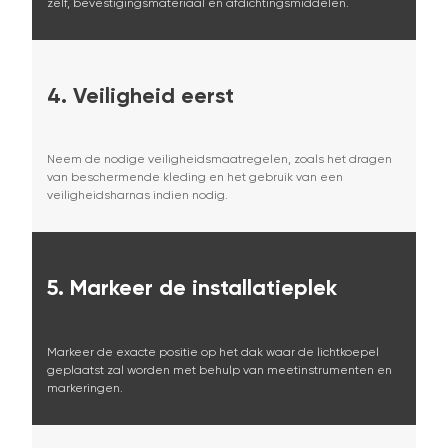
zelf, bevestigingsmateriaal en afdichtingsmiddelen.
4.
Veiligheid eerst
Neem de nodige veiligheidsmaatregelen, zoals het dragen
van beschermende kleding en het gebruik van een
veiligheidsharnas indien nodig.
5.
Markeer de installatieplek
Markeer de exacte positie op het dak waar de lichtkoepel
geplaatst zal worden met behulp van meetinstrumenten en
markeringen.