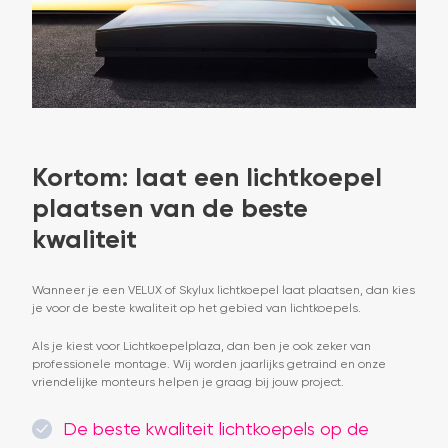
Kortom: laat een lichtkoepel
plaatsen van de beste
kwaliteit
Wanneer je een VELUX of Skylux lichtkoepel laat plaatsen, dan kies
je voor de beste kwaliteit op het gebied van lichtkoepels.
Als je kiest voor Lichtkoepelplaza, dan ben je ook zeker van
professionele montage. Wij worden jaarlijks getraind en onze
vriendelijke monteurs helpen je graag bij jouw project.
De beste kwaliteit lichtkoepels op de