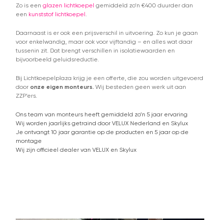
Zo is een
glazen lichtkoepel
gemiddeld zo’n €400 duurder dan
een
kunststof lichtkoepel
.
Daarnaast is er ook een prijsverschil in uitvoering. Zo kun je gaan
voor enkelwandig, maar ook voor vijftandig – en alles wat daar
tussenin zit. Dat brengt verschillen in isolatiewaarden en
bijvoorbeeld geluidsreductie.
Bij Lichtkoepelplaza krijg je een offerte, die zou worden uitgevoerd
door
onze eigen monteurs.
Wij besteden geen werk uit aan
ZZP’ers.
Ons team van monteurs heeft gemiddeld zo’n 5 jaar ervaring
Wij worden jaarlijks getraind door VELUX Nederland en Skylux
Je ontvangt 10 jaar garantie op de producten en 5 jaar op de
montage
Wij zijn officieel dealer van VELUX en Skylux