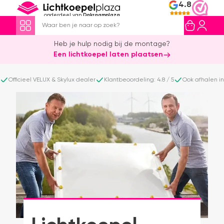
4.8
onderdeel van
Dakraamplaza
Heb je hulp nodig bij de montage?
Een lichtkoepel laten plaatsen
Officieel VELUX & Skylux dealer
Klantbeoordeling: 4.8 / 5
Ook afhalen i