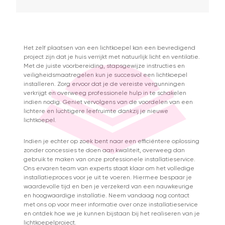
Het zelf plaatsen van een lichtkoepel kan een bevredigend
project zijn dat je huis verrijkt met natuurlijk licht en ventilatie.
Met de juiste voorbereiding, stapsgewijze instructies en
veiligheidsmaatregelen kun je succesvol een lichtkoepel
installeren. Zorg ervoor dat je de vereiste vergunningen
verkrijgt en overweeg professionele hulp in te schakelen
indien nodig. Geniet vervolgens van de voordelen van een
lichtere en luchtigere leefruimte dankzij je nieuwe
lichtkoepel.
Indien je echter op zoek bent naar een efficiëntere oplossing
zonder concessies te doen aan kwaliteit, overweeg dan
gebruik te maken van onze professionele installatieservice.
Ons ervaren team van experts staat klaar om het volledige
installatieproces voor je uit te voeren. Hiermee bespaar je
waardevolle tijd en ben je verzekerd van een nauwkeurige
en hoogwaardige installatie. Neem vandaag nog contact
met ons op voor meer informatie over onze installatieservice
en ontdek hoe we je kunnen bijstaan bij het realiseren van je
lichtkoepelproject.