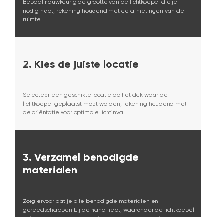
Bepaal nauwkeurig de grootte van de lichtkoepel die je
nodig hebt, rekening houdend met de afmetingen van de
ruimte.
2.
Kies de juiste locatie
Selecteer een geschikte locatie op het dak waar de
lichtkoepel geplaatst moet worden, rekening houdend met
de oriëntatie voor optimale lichtinval.
3.
Verzamel benodigde
materialen
Zorg ervoor dat je alle benodigde materialen en
gereedschappen bij de hand hebt, waaronder de lichtkoepel