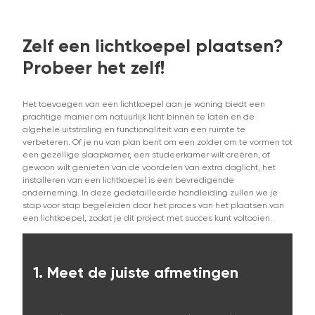
Zelf een lichtkoepel plaatsen?
Probeer het zelf!
Het toevoegen van een lichtkoepel aan je woning biedt een
prachtige manier om natuurlijk licht binnen te laten en de
algehele uitstraling en functionaliteit van een ruimte te
verbeteren. Of je nu van plan bent om een zolder om te vormen tot
een gezellige slaapkamer, een studeerkamer wilt creëren, of
gewoon wilt genieten van de voordelen van extra daglicht, het
installeren van een lichtkoepel is een bevredigende
onderneming. In deze gedetailleerde handleiding zullen we je
stap voor stap begeleiden door het proces van het plaatsen van
een lichtkoepel, zodat je dit project met succes kunt voltooien.
1.
Meet de juiste afmetingen