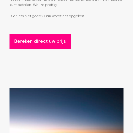
kunt betalen. Wel zo prettig.
Is er iets niet goed? Dan wordt het opgelost.
Bereken direct uw prijs