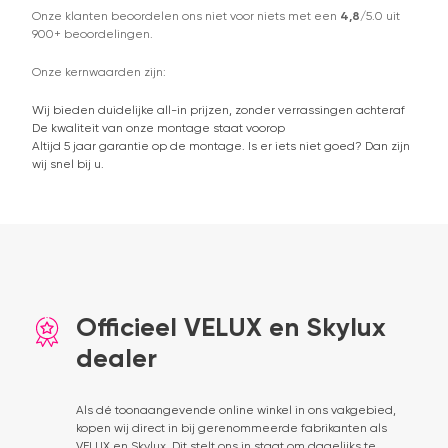
Onze klanten beoordelen ons niet voor niets met een
4,8
/5.0 uit
900+ beoordelingen.
Onze kernwaarden zijn:
Wij bieden duidelijke all-in prijzen, zonder verrassingen achteraf
De kwaliteit van onze montage staat voorop
Altijd 5 jaar garantie op de montage. Is er iets niet goed? Dan zijn
wij snel bij u.
Officieel VELUX en Skylux
dealer
Als dé toonaangevende online winkel in ons vakgebied,
kopen wij direct in bij gerenommeerde fabrikanten als
VELUX en Skylux. Dit stelt ons in staat om dagelijks te