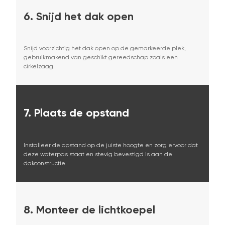
6.
Snijd het dak open
Snijd voorzichtig het dak open op de gemarkeerde plek,
gebruikmakend van geschikt gereedschap zoals een
cirkelzaag.
7.
Plaats de opstand
Installeer de opstand op de juiste hoogte en zorg ervoor dat
deze waterpas staat en stevig bevestigd is aan de
dakconstructie.
8.
Monteer de lichtkoepel