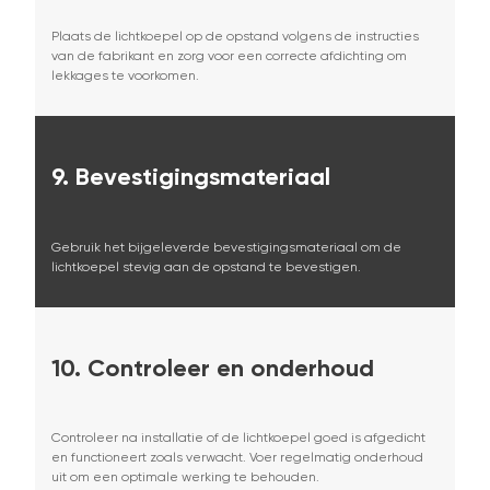
Plaats de lichtkoepel op de opstand volgens de instructies
van de fabrikant en zorg voor een correcte afdichting om
lekkages te voorkomen.
9.
Bevestigingsmateriaal
Gebruik het bijgeleverde bevestigingsmateriaal om de
lichtkoepel stevig aan de opstand te bevestigen.
10.
Controleer en onderhoud
Controleer na installatie of de lichtkoepel goed is afgedicht
en functioneert zoals verwacht. Voer regelmatig onderhoud
uit om een optimale werking te behouden.