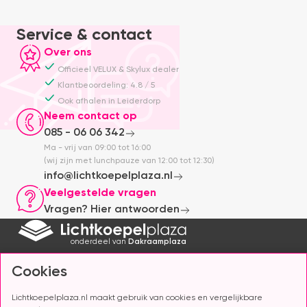
Service & contact
Over ons
Officieel VELUX & Skylux dealer
Klantbeoordeling: 4.8 / 5
Ook afhalen in Leiderdorp
Neem contact op
085 - 06 06 342
Ma - vrij van 09:00 tot 16:00
(wij zijn met lunchpauze van 12:00 tot 12:30)
info@lichtkoepelplaza.nl
Veelgestelde vragen
Vragen? Hier antwoorden
onderdeel van
Dakraamplaza
Cookies
Ontvang kortingsacties
Contact ons
Klantenservice
Lichtkoepelplaza.nl maakt gebruik van cookies en vergelijkbare
Veelgestelde vragen
Ma - vrij van