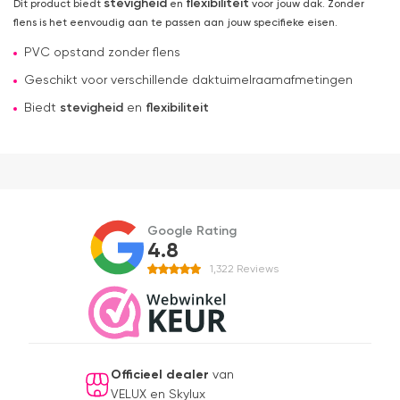
stevigheid
flexibiliteit
Dit product biedt
en
voor jouw dak. Zonder
flens is het eenvoudig aan te passen aan jouw specifieke eisen.
PVC opstand zonder flens
Geschikt voor verschillende daktuimelraamafmetingen
Biedt
stevigheid
en
flexibiliteit
Google Rating
4.8
1,322
Reviews
Officieel dealer
van
VELUX en Skylux