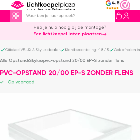
4.8
onderdeel van
Dakraamplaza
Heb je hulp nodig bij de montage?
Een lichtkoepel laten plaatsen
Officieel VELUX & Skylux dealer
Klantbeoordeling: 4.8 / 5
Ook afhalen i
Alle Opstand
Skylux
pvc-opstand 20/00 EP-S zonder flens
PVC-OPSTAND 20/00 EP-S ZONDER FLENS
Op voorraad