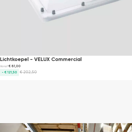
Lichtkoepel - VELUX Commercial
€
81,00
Vanaf
€
202,50
- € 121,50