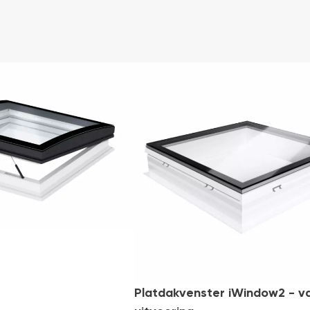
-25%
Bestseller
Gratis
bezorging
Platdakvenster iWindow2 - v