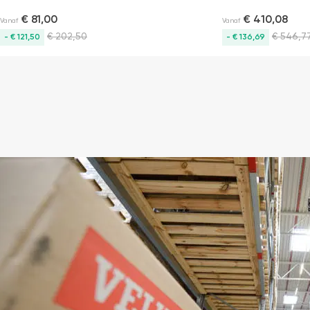
€
81,00
€
410,08
Vanaf
Vanaf
€
202,50
€
546,7
- € 121,50
- € 136,69