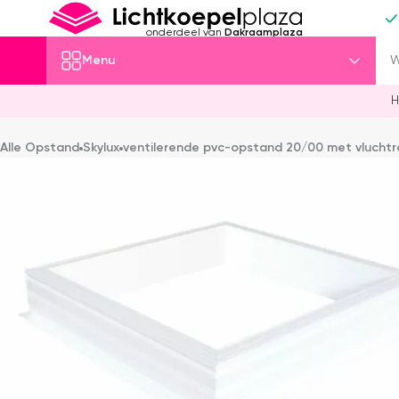
onderdeel van
Dakraamplaza
Menu
H
Alle Opstand
Skylux
ventilerende pvc-opstand 20/00 met vluchtr