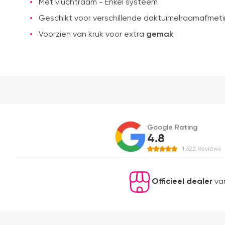
Met vluchtraam - Enkel systeem
Geschikt voor verschillende daktuimelraamafmet
Voorzien van kruk voor extra
gemak
Google Rating
4.8
1,322
Reviews
Officieel dealer
van