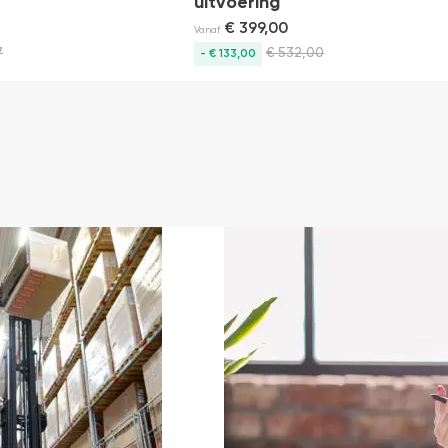
uitvoering
€
399,00
Vanaf
7
€
532,00
- € 133,00