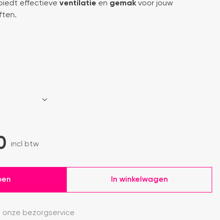
biedt effectieve
ventilatie
en
gemak
voor jouw
ten.
0
incl btw
pen
In winkelwagen
 onze bezorgservice