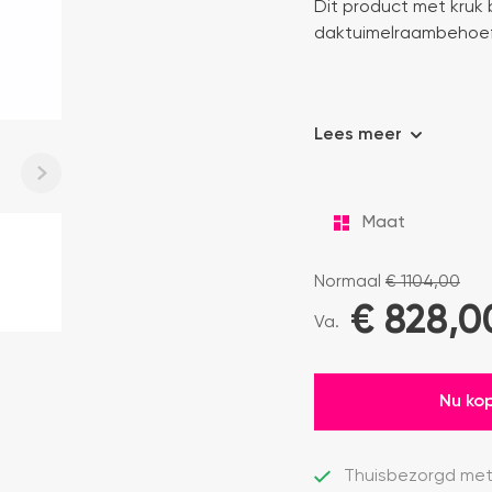
Dit product met kruk 
daktuimelraambehoef
Lees meer
Normaal
€
1104,00
€
828,0
Va.
Nu ko
Thuisbezorgd met