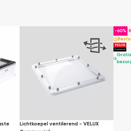
-25%
-60%
Bestseller
Bests
Gratis
Grati
bezorging
bezor
aste
Lichtkoepel ventilerend - VELUX