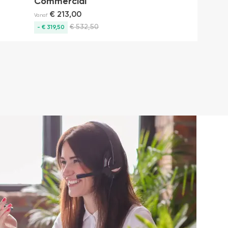
Commercial
€
213,00
Vanaf
€
532,50
- € 319,50