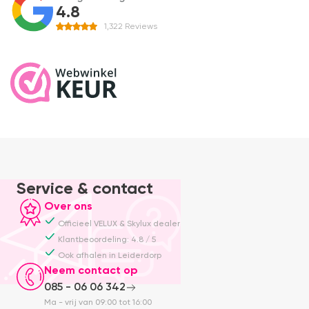
4.8
1,322
Reviews
Service & contact
Over ons
Officieel VELUX & Skylux dealer
Klantbeoordeling: 4.8 / 5
Ook afhalen in Leiderdorp
Neem contact op
085 - 06 06 342
Ma - vrij van 09:00 tot 16:00