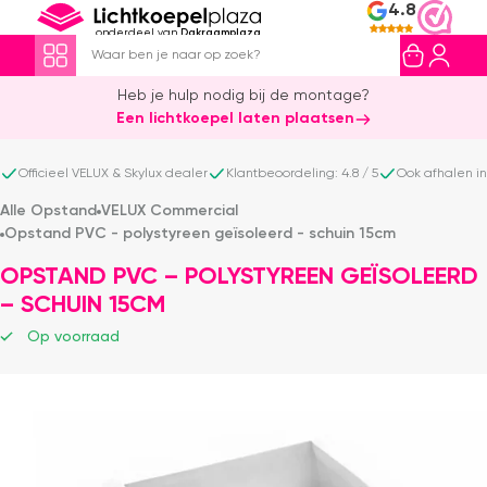
4.8
onderdeel van
Dakraamplaza
Heb je hulp nodig bij de montage?
Een lichtkoepel laten plaatsen
Officieel VELUX & Skylux dealer
Klantbeoordeling: 4.8 / 5
Ook afhalen i
Alle Opstand
VELUX Commercial
Opstand PVC - polystyreen geïsoleerd - schuin 15cm
OPSTAND PVC – POLYSTYREEN GEÏSOLEERD
– SCHUIN 15CM
Op voorraad