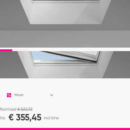
-25%
Normaal
€
522,72
€
355,45
Va.
incl btw