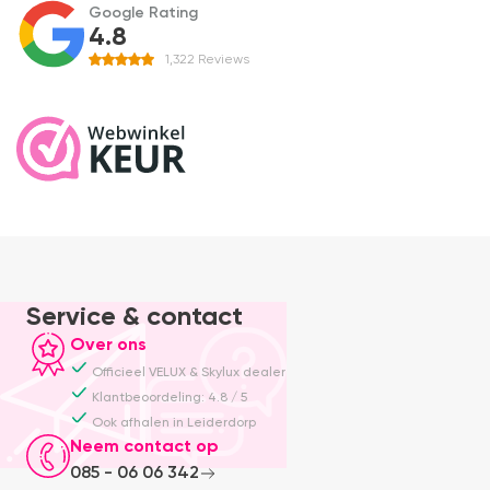
Google Rating
4.8
1,322
Reviews
Service & contact
Over ons
Officieel VELUX & Skylux dealer
Klantbeoordeling: 4.8 / 5
Ook afhalen in Leiderdorp
Neem contact op
085 - 06 06 342