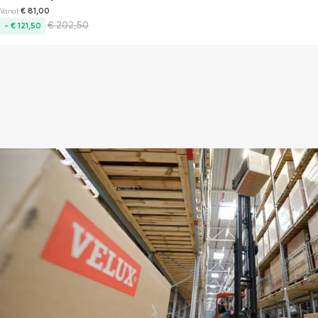
€
81,00
Vanaf
€
202,50
- € 121,50