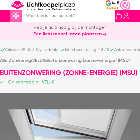
4.8
onderdeel van
Dakraamplaza
Heb je hulp nodig bij de montage?
Een lichtkoepel laten plaatsen
Officieel VELUX & Skylux dealer
Klantbeoordeling: 4.8 / 5
Ook afhalen i
Alle Zonwering
VELUX
Buitenzonwering (zonne-energie) (MSU)
BUITENZONWERING (ZONNE-ENERGIE) (MSU)
Op voorraad bij VELUX