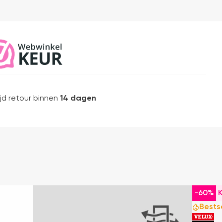
ijd retour binnen
14 dagen
-25%
-60%
Bestseller
Bests