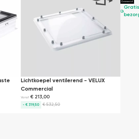
Gratis
Grati
bezorging
bezor
aste
Lichtkoepel ventilerend - VELUX
Commercial
€
213,00
Vanaf
€
532,50
- € 319,50