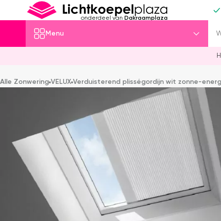
onderdeel van
Dakraamplaza
Menu
H
Alle Zonwering
VELUX
Verduisterend plisségordijn wit zonne-energ