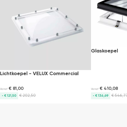
Gratis
bezorging
Glaskoepel
Lichtkoepel - VELUX Commercial
€
81,00
€
410,08
Vanaf
Vanaf
€
202,50
€
546,7
- € 121,50
- € 136,69