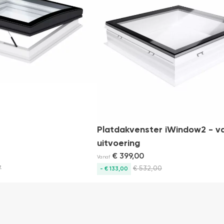
Gratis
bezorging
Platdakvenster iWindow2 - v
uitvoering
€
399,00
Vanaf
7
€
532,00
- € 133,00