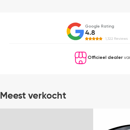
Google Rating
4.8
1,322
Reviews
Officieel dealer
van
Meest verkocht
-60%
Bestseller